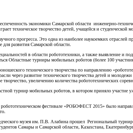
обеспеченность экономики Самарской области инженерно-техни
рает техническое творчество детей, учащейся и студенческой м
научного прогресса. Это одна из наиболее наукоемких отраслей
е для развития Самарской области.
циальностей в области робототехники, а также выявление и под
ться Областные турниры мобильных роботов (более 100 участник
юношеского технического творчества по направлению «робототе
асли через развитие технического творчества детей и молодежи
е творчество, увеличению количества робототехнических соревн
ластной турнир мобильных роботов, в котором приняло участие у
ом робототехническом фестивале «РОБОФЕСТ 2015» было направле
то.
еведческого музея им. П.В. Алабина прошел Региональный тур
тудентов Самары и Самарской области, Казахстана, Екатеринбур