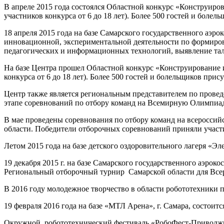
В апреле 2015 года состоялся Областной конкурс «Конструиров
участников конкурса от 6 до 18 лет). Более 500 гостей и болел
18 апреля 2015 года на базе Самарского государственного аэр
инновационной, экспериментальной деятельности по формиров
педагогических и информационных технологий, выявление тал
На базе Центра прошел Областной конкурс «Конструирование и
конкурса от 6 до 18 лет). Более 500 гостей и болельщиков прис
Центр также является региональным представителем по прове
этапе соревнований по отбору команд на Всемирную Олимпиад
В мае проведены соревнования по отбору команд на всеросси
области. Победители отборочных соревнований приняли участ
Летом 2015 года на базе детского оздоровительного лагеря «
19 декабря 2015 г. на базе Самарского государственного аэро
Региональный отборочный турнир Самарской области для Всер
В 2016 году молодежное творчество в области робототехники 
19 февраля 2016 года на базе «МТЛ Арена», г. Самара, состо
Окружной робототехнический фестиваль «РобоФест-Приволжье