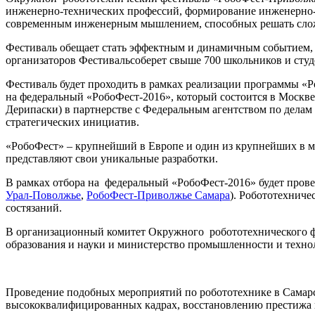
инженерно-технических профессий, формирование инженерно-т
современным инженерным мышлением, способных решать слож
Фестиваль обещает стать эффектным и динамичным событием, 
организаторов Фестивальсоберет свыше 700 школьников и студ
Фестиваль будет проходить в рамках реализации программы «
на федеральный «РобоФест-2016», который состоится в Москве
Дерипаски) в партнерстве с Федеральным агентством по дела
стратегических инициатив.
«РобоФест» – крупнейший в Европе и один из крупнейших в ми
представляют свои уникальные разработки.
В рамках отбора на федеральный «РобоФест-2016» будет пров
Урал-Поволжье
,
РобоФест-Приволжье Самара
). Робототехнич
состязаний.
В организационный комитет Окружного робототехнического 
образования и науки и министерство промышленности и техно
Проведение подобных мероприятий по робототехнике в Самарс
высококвалифицированных кадрах, восстановлению престижа