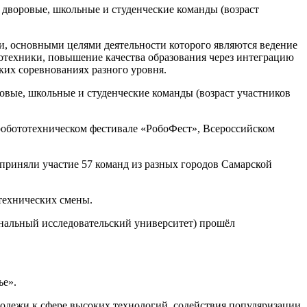
 дворовые, школьные и студенческие команды (возраст
ки, основными целями деятельности которого являются ведение
отехники, повышение качества образования через интеграцию
ких соревнованиях разного уровня.
овые, школьные и студенческие команды (возраст участников
робототехническом фестивале «РобоФест», Всероссийском
риняли участие 57 команд из разных городов Самарской
отехнических смены.
иональный исследовательский университет) прошёл
ье».
дежи к сфере высоких технологий, содействия популяризации