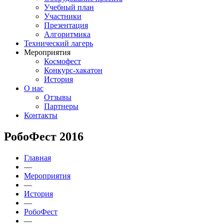
Учебный план
Участники
Презентация
Алгоритмика
Технический лагерь
Мероприятия
Космофест
Конкурс-хакатон
История
О нас
Отзывы
Партнеры
Контакты
РобоФест 2016
Главная
—
Мероприятия
—
История
—
РобоФест
—