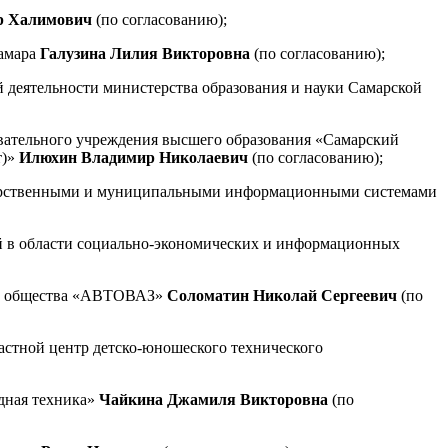
р Халимович
(по согласованию);
Самара
Галузина Лилия Викторовна
(по согласованию);
й деятельности министерства образования и науки Самарской
овательного учреждения высшего образования «Самарский
т)»
Илюхин Владимир Николаевич
(по согласованию);
сударственными и муниципальными информационными системами
ий в области социально-экономических и информационных
ого общества «АВТОВАЗ»
Соломатин Николай Сергеевич
(по
астной центр детско-юношеского технического
дная техника»
Чайкина
Джамиля Викторовна
(по