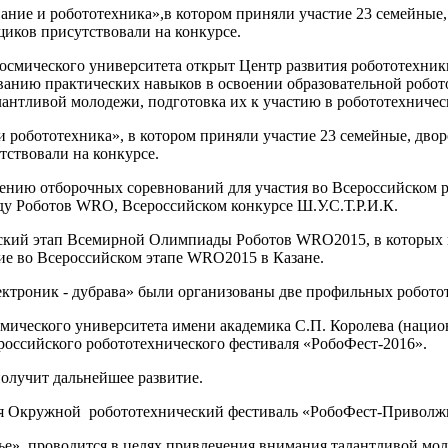
ание и робототехника»,в котором приняли участие 23 семейные,
ьщиков присутствовали на конкурсе.
окосмического университета открыт Центр развития робототехни
анию практических навыков в освоении образовательной робот
антливой молодежи, подготовка их к участию в робототехничес
 робототехника», в котором приняли участие 23 семейные, двор
утствовали на конкурсе.
дению отборочных соревнований для участия во Всероссийском 
у Роботов WRO, Всероссийском конкурсе Ш.У.С.Т.Р.И.К.
йский этап Всемирной Олимпиады Роботов WRO2015, в которых п
ие во Всероссийском этапе WRO2015 в Казане.
Электроник - дубрава» были организованы две профильных робот
космического университета имени академика С.П. Королева (нац
оссийского робототехнического фестиваля «РобоФест-2016».
получит дальнейшее развитие.
ится Окружной робототехнический фестиваль «РобоФест-Приволж
» проводится в целях привлечения внимания талантливой моло