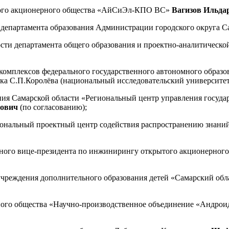
ытого акционерного общества «АйСиЭл-КПО ВС»
Вагизов Ильда
ль департамента образования Администрации городского округа 
ости департамента общего образования и проектно-аналитическо
 комплексов федерального государственного автономного образ
ка С.П.Королёва (национальный исследовательский университе
ждения Самарской области «Региональный центр управления го
рович
(по согласованию);
гиональный проектный центр содействия распространению знан
льного вице-президента по инжинирингу открытого акционерн
учреждения дополнительного образования детей «Самарский обл
рного общества «Научно-производственное объединение «Андрои