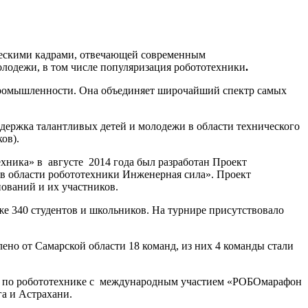
ческими кадрами, отвечающей современным
олодежи, в том числе популяризация робототехники
.
 промышленности. Она объединяет широчайший спектр самых
держка талантливых детей и молодежи в области технического
ов).
хника» в августе 2014 года был разработан Проект
 в области робототехники Инженерная сила». Проект
ований и их участников.
же 340 студентов и школьников. На турнире присутствовало
но от Самарской области 18 команд, из них 4 команды стали
нир по робототехнике с международным участием «РОБОмарафон
га и Астрахани.