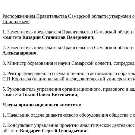
Распоряжением Правительства Самарской области утвержден с
Приволжье»:
1. Заместитель председателя Правительства Самарской област
комитета
Казарин
Станислав Валериевич
;
2. З
аместитель председателя Правительства Самарской област
Александрович
;
3. М
инистр образования и науки Самарской области, сопредсе
4. Р
ектор федерального государственного автономного образо
С.П.Королёва (национальный исследовательский университет)
5. Р
уководитель управления организационного, правового и к
комитета
Гокин Павел Евгеньевич
;
Члены организационного комитета:
1.
Начальник отдела дидактического оборудования общества 
2. Консультант управления проектно-аналитической деятельно
области
Бондарев Сергей Геннадьевич
;