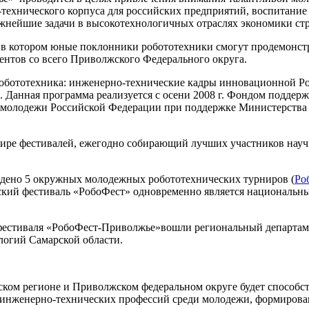
ехнического корпуса для российских предприятий, воспитание
нейшие задачи в высокотехнологичных отраслях экономики ст
в котором юные поклонники робототехники смогут продемонстр
ентов со всего Приволжского Федерального округа.
Робототехника: инженерно-технические кадры инновационной Ро
. Данная программа реализуется с осени 2008 г. Фондом подде
м молодежи Российской Федерации при поддержке Министерства 
ре фестивалей, ежегодно собирающий лучших участников научно-
едено 5 окружных молодежных робототехнических турниров (
Ро
еский фестиваль «РобоФест» одновременно является националь
фестиваля «РобоФест-Приволжье»вошли региональный департам
логий Самарской области.
ком регионе и Приволжском федеральном округе будет способст
 инженерно-технических профессий среди молодежи, формиров