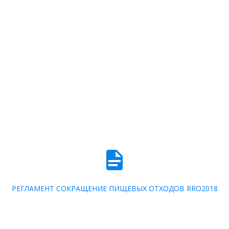
отходов.
Главная
—
Мероприятия
—
История
—
RRO
—
2018
—
Регламенты соревнований
—
Основная категория. Сокращение пищевых отходов.
РЕГЛАМЕНТ СОКРАЩЕНИЕ ПИЩЕВЫХ ОТХОДОВ RRO2018