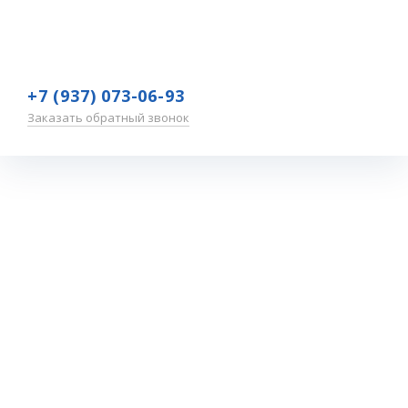
+7 (937) 073-06-93
Заказать обратный звонок
Родители
Шапиро
Андрея
Главная
—
О нас
—
Отзывы
—