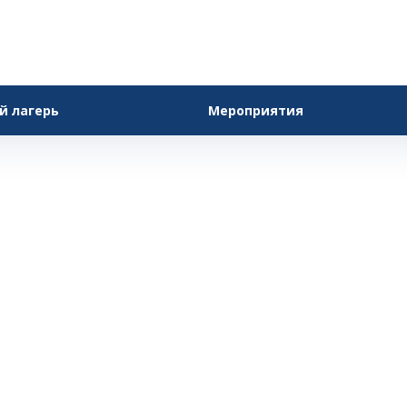
й лагерь
Мероприятия
1 УРОВЕНЬ ПРОГРАММЫ «ИНЖЕНЕРНЫЕ КЛАССЫ»
 детей 7 лет 1 к
Главная
—
Обучение
—
Программы обучения
—
1 класс