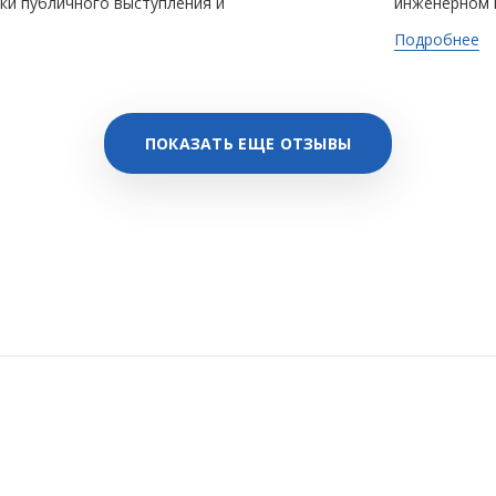
ки публичного выступления и
инженерном 
разить особую благодарность
«творить», т
Подробнее
проекты. По
процессы. Эт
ПОКАЗАТЬ ЕЩЕ ОТЗЫВЫ
 открылись на Врубеля. Сыну
аивает близость к дому,
возможность выбора. Занятия
 знаниями, реализует свои
ения дома. Мы видим
 интерес к этой сфере,
зиазме ребенок в дальнейшем
ной профессией,
ированием. Спасибо, что
зных планах на будущее.