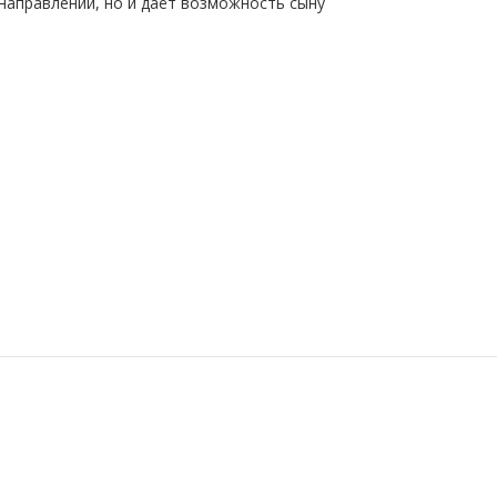
направлении, но и даёт возможность сыну
.е. осуществлять уже собственные первые
могает ему понять первые физические
о хорошо! Я это очень приветствую!