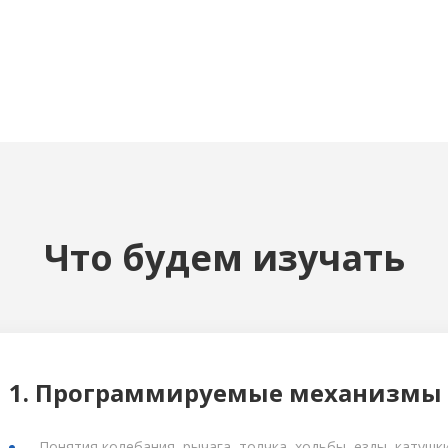
Количество занятий
2 в неделю
Что будем изучать
1. Программируемые механизмы
Понятия колебания, рычага, толчка, ходьбы, езды, катушк