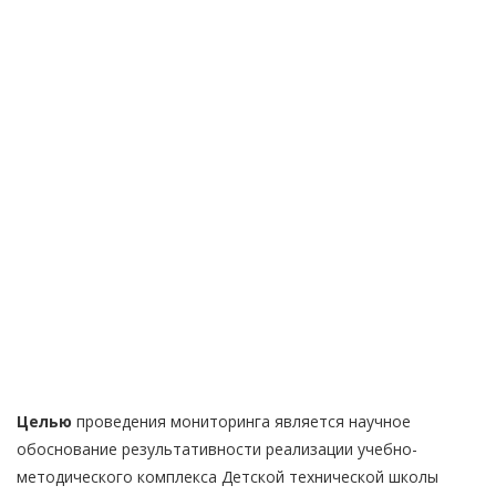
учеников
Инженерных
классов
Главная
—
Обучение
—
Мониторинг уровня качества знаний
Целью
проведения мониторинга является научное
обоснование результативности реализации учебно-
методического комплекса Детской технической школы