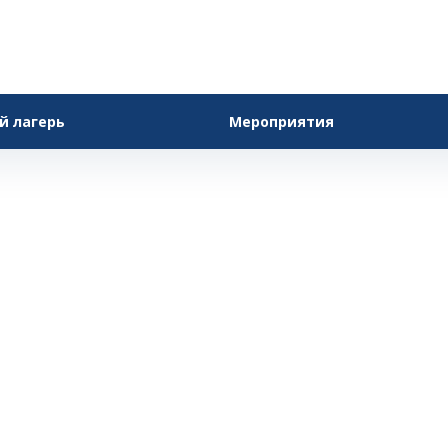
й лагерь
Мероприятия
Фанкластик
авная
—
Обучение
—
Оборудование проекта
—
Фанклас