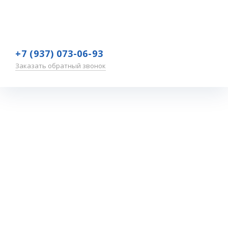
+7 (937) 073-06-93
Заказать обратный звонок
Республика
Марий Эл
Главная
—
Обучение
—
Участники
—
Республика Марий Эл