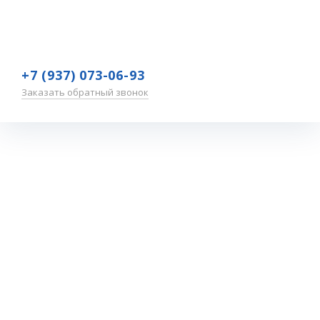
+7 (937) 073-06-93
Заказать обратный звонок
Республика
Мордовия
Главная
—
Обучение
—
Участники
—
Республика Мордовия