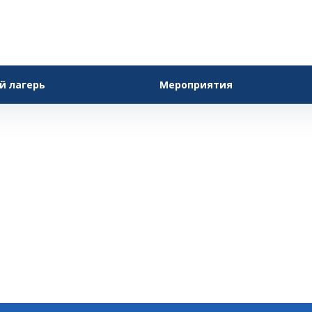
й лагерь
Мероприятия
моленская облас
Главная
—
Обучение
—
Участники
—
Смоленская област